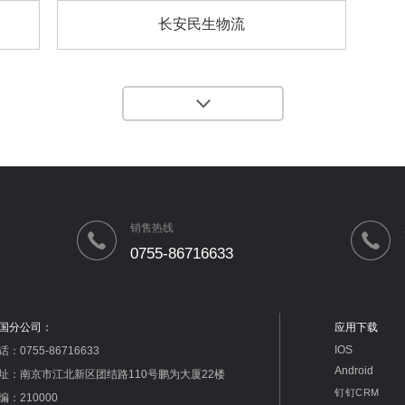
长安民生物流
销售热线
0755-86716633
国分公司：
应用下载
IOS
话：0755-86716633
Android
址：南京市江北新区团结路110号鹏为大厦22楼
钉钉CRM
编：210000