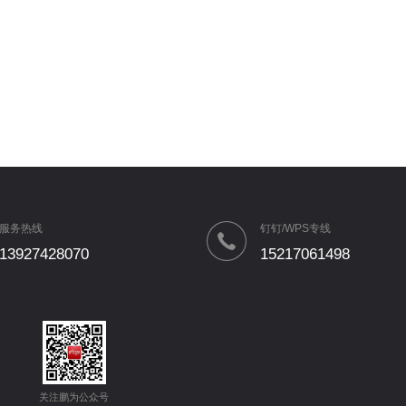
服务热线
钉钉/WPS专线
13927428070
15217061498
关注鹏为公众号