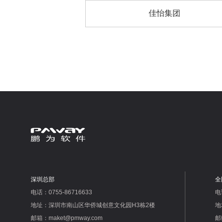
佳怡集团
深圳总部
全
电话：0755-86716633
电
地址：深圳市南山区华侨城创意文化园H3栋2楼
地
邮箱：maket@pmway.com
邮