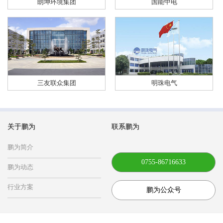
朗坤环境集团
国能中电
三友联众集团
明珠电气
关于鹏为
联系鹏为
鹏为简介
0755-86716633
鹏为动态
行业方案
鹏为公众号