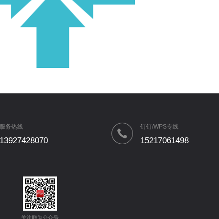
服务热线
钉钉/WPS专线
13927428070
15217061498
关注鹏为公众号