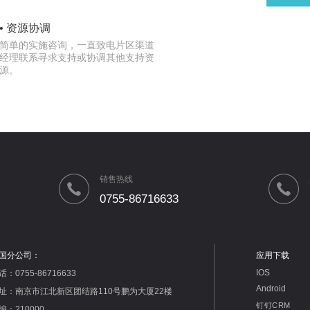
• 资源协调
简单的实施咨询，一直致电片区渠道
经理联系寻求支持或协调其他支持资
源。
销售热线
0755-86716633
国分公司：
应用下载
IOS
话：0755-86716633
Android
址：南京市江北新区团结路110号鹏为大厦22楼
钉钉CRM
编：210000