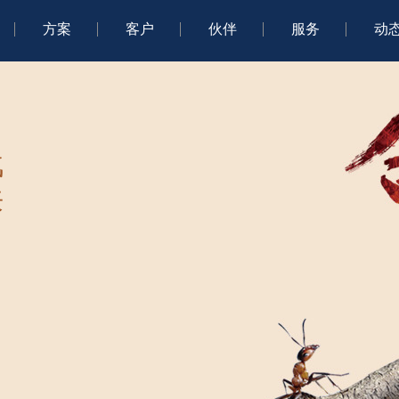
方案
客户
伙伴
服务
动
战
来