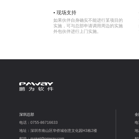
• 现场支持
如果伙伴自身确实不能进行某项目的
实施，可与总部申请调用周边的实施
外包伙伴进行上门实施。
深圳总部
全
电话：0755-86716633
电
地址：深圳市南山区华侨城创意文化园H3栋2楼
地
邮箱：maket@pmway.com
邮