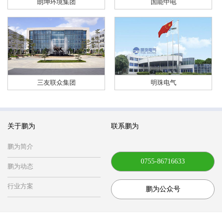
朗坤环境集团
国能中电
三友联众集团
明珠电气
关于鹏为
联系鹏为
鹏为简介
0755-86716633
鹏为动态
行业方案
鹏为公众号