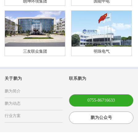
朗坤环境集团
国能中电
三友联众集团
明珠电气
关于鹏为
联系鹏为
鹏为简介
0755-86716633
鹏为动态
行业方案
鹏为公众号