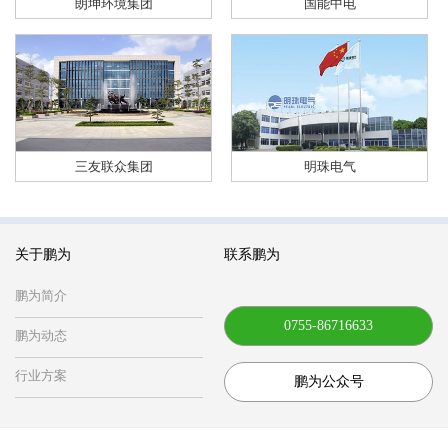
朗坤环境集团
国能中电
三友联众集团
明珠电气
关于鹏为
联系鹏为
鹏为简介
0755-86716633
鹏为动态
行业方案
鹏为公众号