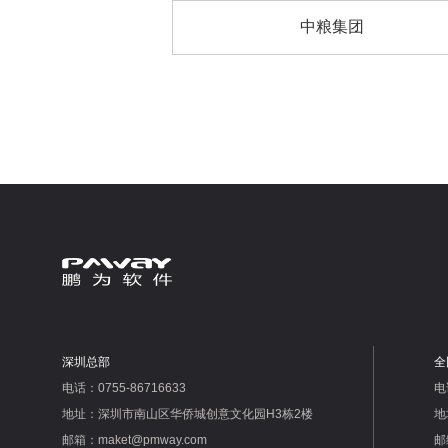
中粮集团
深圳总部
全
电话：0755-86716633
电
地址：深圳市南山区华侨城创意文化园H3栋2楼
地
邮箱：maket@pmway.com
邮