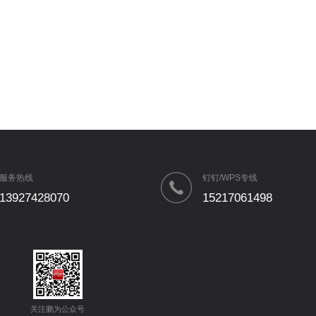
服务热线
钉钉/WPS专线
13927428070
15217061498
关注鹏为公众号