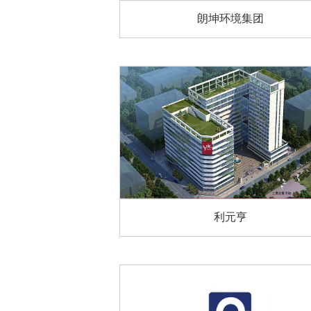
朗坤环境集团
利元亨