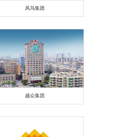
风鸟集团
越众集团