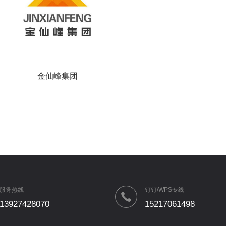
金仙峰集团
服务热线
钉钉/WPS专线
13927428070
15217061498