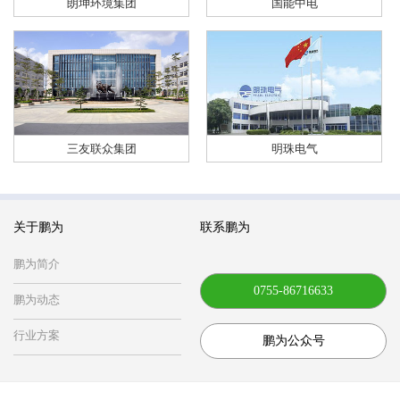
朗坤环境集团
国能中电
三友联众集团
明珠电气
关于鹏为
联系鹏为
鹏为简介
0755-86716633
鹏为动态
行业方案
鹏为公众号