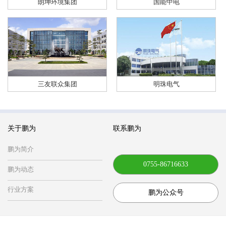
朗坤环境集团
国能中电
三友联众集团
明珠电气
关于鹏为
联系鹏为
鹏为简介
0755-86716633
鹏为动态
行业方案
鹏为公众号