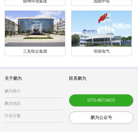
朗坤环境集团
国能中电
三友联众集团
明珠电气
关于鹏为
联系鹏为
鹏为简介
0755-86716633
鹏为动态
行业方案
鹏为公众号