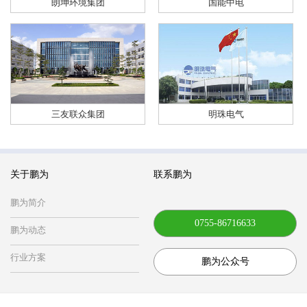
朗坤环境集团
国能中电
三友联众集团
明珠电气
关于鹏为
联系鹏为
鹏为简介
0755-86716633
鹏为动态
行业方案
鹏为公众号